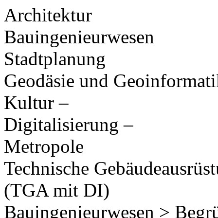
Architektur
Bauingenieurwesen
Stadtplanung
Geodäsie und Geoinformati
Kultur –
Digitalisierung –
Metropole
Technische Gebäudeausrüs
(TGA mit DI)
Bauingenieurwesen > Begr