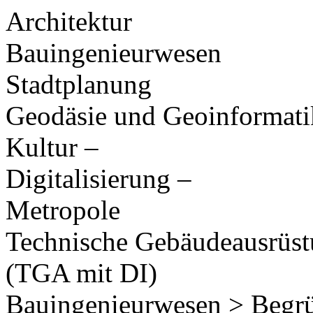
Architektur
Bauingenieurwesen
Stadtplanung
Geodäsie und Geoinformati
Kultur –
Digitalisierung –
Metropole
Technische Gebäudeausrüs
(TGA mit DI)
Bauingenieurwesen > Begr